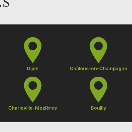
ES
Dijon
Châlons-en-Champagne
Charleville-Mézières
Bouilly