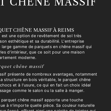
T CHÊNE MASSIF
QUET CHÊNE MASSIF À REIMS
 est une option de revêtement de sol très
on esthétique et sa durabilité. L'entreprise
e large gamme de parquets en chêne massif qui
yles d'intérieur, que ce soit pour une maison
partement moderne.
rquet chêne massif
ssif présente de nombreux avantages, notamment
a structure en bois véritable, le parquet chêne
chocs et à l'usure, ce qui en fait un choix idéal
assage comme le salon ou la salle à manger.
le parquet chêne massif apporte une touche
ue à n'importe quelle pièce. Sa couleur naturelle
run foncé, offrant ainsi une palette de teintes qui