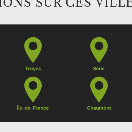
ONS SUR CES VILL
Troyes
Sens
Île-de-France
Chaumont