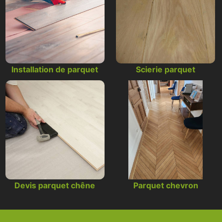
Installation de parquet
Scierie parquet
Devis parquet chêne
Parquet chevron