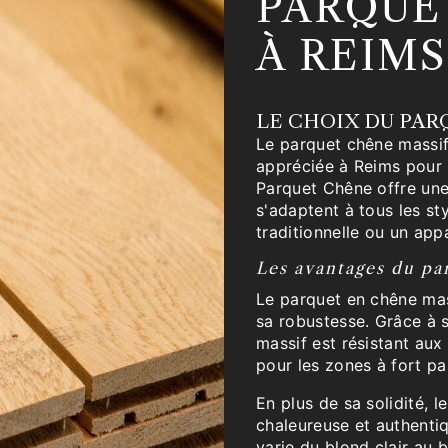
PARQUE
À REIMS
LE CHOIX DU PAR
Le parquet chêne massif
appréciée à Reims pour s
Parquet Chêne offre un
s'adaptent à tous les st
traditionnelle ou un ap
Les avantages du pa
Le parquet en chêne ma
sa robustesse. Grâce à s
massif est résistant aux 
pour les zones à fort p
En plus de sa solidité, 
chaleureuse et authentiq
varie du blond clair au b