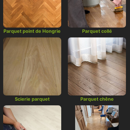
Parquet point de Hongrie
Parquet collé
Scierie parquet
Parquet chêne