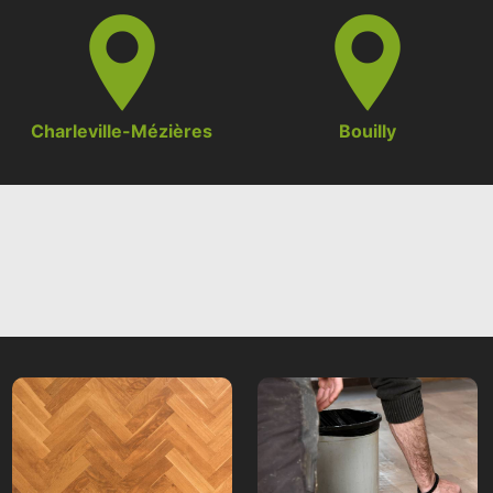
Charleville-Mézières
Bouilly