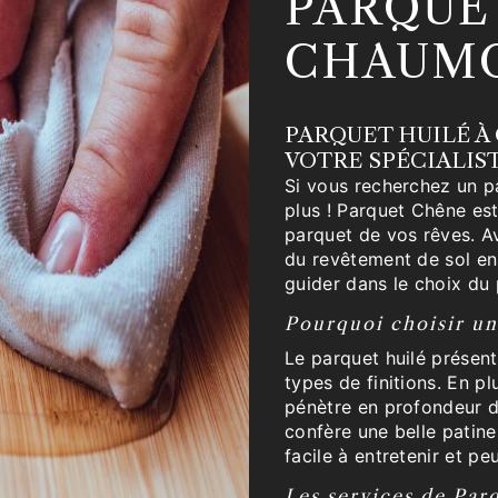
PARQUE
CHAUM
PARQUET HUILÉ À
VOTRE SPÉCIALIS
Si vous recherchez un p
plus ! Parquet Chêne es
parquet de vos rêves. A
du revêtement de sol en
guider dans le choix du 
Pourquoi choisir un
Le parquet huilé présen
types de finitions. En plu
pénètre en profondeur dan
confère une belle patine 
facile à entretenir et p
Les services de Pa