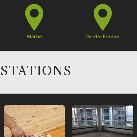
Marne
Île-de-France
ESTATIONS